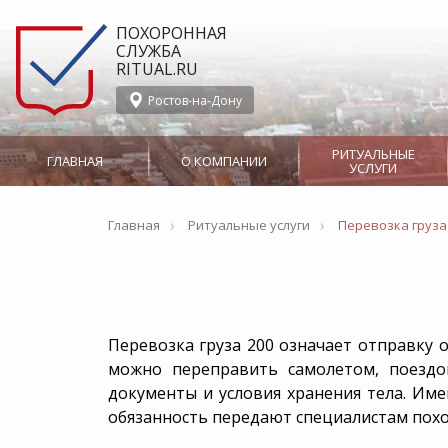
ПОХОРОННАЯ
СЛУЖБА
RITUAL.RU
Ростов-на-Дону
РИТУАЛЬНЫЕ
ГЛАВНАЯ
О КОМПАНИИ
УСЛУГИ
›
›
О службе Ritual.ru в
Организация
Главная
Ритуальные услуги
СМИ о нас
Перевозка груза
Ростове-на-Дону
похорон
Новости
Производство
Вызов ритуального
Гражданская паних
агента
Церемониймейстер
Ритуальные агенты
Отпевание
Отзывы
Группа Компани
Перевозка груза 200 означает отправку о
Перевозка тела в морг
можно переправить самолетом, поездо
Заказ ритуального лифта
Сотрудничество
документы и условия хранения тела. Име
обязанность передают специалистам пох
Груз 200
Аренд