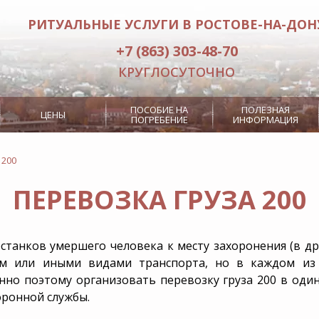
РИТУАЛЬНЫЕ УСЛУГИ В РОСТОВЕ-НА-ДОН
+7 (863) 303-48-70
КРУГЛОСУТОЧНО
ПОСОБИЕ НА
ПОЛЕЗНАЯ
ЦЕНЫ
ПОГРЕБЕНИЕ
ИНФОРМАЦИЯ
 200
ПЕРЕВОЗКА ГРУЗА 200
ида
Носильщики гроба
Кремация
Место на кладбище
Похоронный оркестр
й
станков умершего человека к месту захоронения (в дру
м или иными видами транспорта, но в каждом из 
нно поэтому организовать перевозку груза 200 в од
оронной службы.
а катафалка
VIP похороны