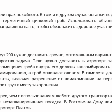
а и благоустройство
онения
ли прах покойного. В том и в другом случае останки п
о герметичный цинковый гроб. Использовать обычны
аправлены на то, чтобы обезопасить здоровье участн
груз 200 нужно доставить срочно, оптимальным вариан
ростая задача. Тело нужно доставить в аэропорт з
 помещения гроба внутрь его должны запломбировать
амированию, а гроб опаивают оловом. В самолете д
менты, включая разрешение от авиакомпании на пер
ет груз к месту захоронения.
рее, чем с использованием любого другого транспорта
 незапланированная посадка. В Ростове-на-Дону ав
эропорт Платов.