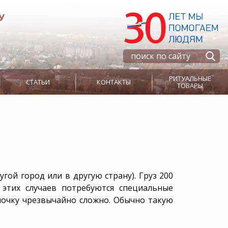
У
РИТУАЛЬНЫЕ
СТАТЬИ
КОНТАКТЫ
ТОВАРЫ
Ритуальная
Гробы
Дополнительная
Текстиль
инфраструктура
информация
Морги
Что делать, когда
Памятники
Венки из живых
умер близкий
Колумбарии
цветов
человек
Кладбища
Статьи
Кресты на могилу
Ритуальные
Крематории
гой город или в другую страну). Груз 200
Калькулятор поминок
корзины
МФЦ
этих случаев потребуются специальные
УСЗН
Венки
иночку чрезвычайно сложно. Обычно такую
Необходимые
Эксгумация
документы