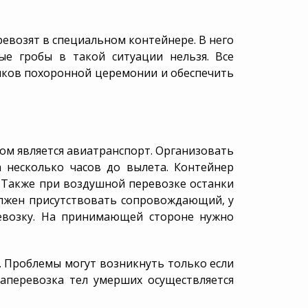
Медицинское
свидетельство
Гербовое свидетельство
еревозят в специальном контейнере. В него
о смерти
е гробы в такой ситуации нельзя. Все
иков похоронной церемонии и обеспечить
том является авиатранспорт. Организовать
а несколько часов до вылета. Контейнер
. Также при воздушной перевозке останки
олжен присутствовать сопровождающий, у
евозку. На принимающей стороне нужно
. Проблемы могут возникнуть только если
иаперевозка тел умерших осуществляется