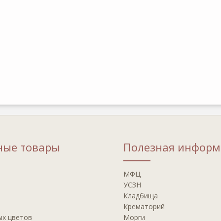
ные товары
Полезная информ
МФЦ
УСЗН
Кладбища
Крематорий
ых цветов
Морги