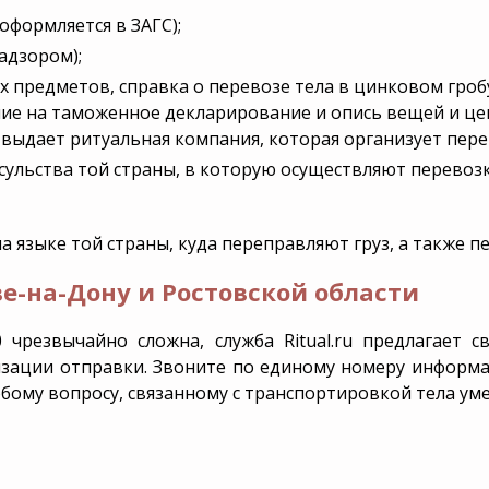
оформляется в ЗАГС);
адзором);
 предметов, справка о перевозе тела в цинковом гробу
ие на таможенное декларирование и опись вещей и цен
 выдает ритуальная компания, которая организует пере
сульства той страны, в которую осуществляют перевозк
языке той страны, куда переправляют груз, а также пе
ве-на-Дону и Ростовской области
0 чрезвычайно сложна, служба Ritual.ru предлагает
изации отправки. Звоните по единому номеру инфор
бому вопросу, связанному с транспортировкой тела ум