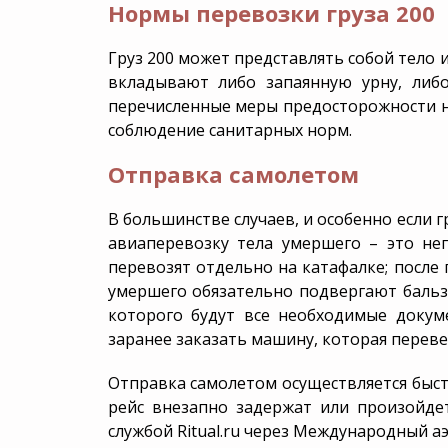
Нормы перевозки груза 200
Перезахоронение останков
Уборк
захор
Груз 200 может представлять собой тело и
вкладывают либо запаянную урну, либ
перечисленные меры предосторожности н
соблюдение санитарных норм.
Отправка самолетом
В большинстве случаев, и особенно если 
авиаперевозку тела умершего – это неп
перевозят отдельно на катафалке; после
умершего обязательно подвергают бальз
которого будут все необходимые доку
заранее заказать машину, которая перевез
Отправка самолетом осуществляется быст
рейс внезапно задержат или произойдет
службой Ritual.ru через Международный а