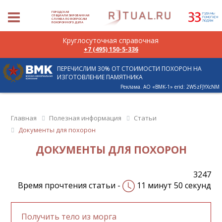
ГОРОДСКАЯ
СПЕЦИАЛИЗИРОВАННАЯ
СЛУЖБА ПО ВОПРОСАМ
ПОХОРОННОГО ДЕЛА
Круглосуточная справочная
+7 (495) 150-5-336
ПЕРЕЧИСЛИМ 30% ОТ СТОИМОСТИ ПОХОРОН НА
ИЗГОТОВЛЕНИЕ ПАМЯТНИКА
Реклама. АО «ВМК-1» erid: 2W5zFJYXcNM
Главная
Полезная информация
Статьи
Документы для похорон
ДОКУМЕНТЫ ДЛЯ ПОХОРОН
3247
Время прочтения статьи -
11 минут 50 секунд
Получить тело из морга