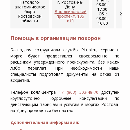
Патолого-
г. Ростов-на-
08.00 -
анатомическое
Дону ​
17.00,
+7 
бюро
Ворошиловский
Сбт:
232‒
Ростовской
проспект, 105
08:00 -
области
к10
16:00
Помощь в организации похорон
Благодаря сотрудникам службы Ritual.ru, сервис в
морге будет предоставлен своевременно, по
расценкам утверждённого прейскуранта, без каких-
либо переплат. При необходимости наши
специалисты подготовят документы на отказ от
вскрытия.
Телефон колл-центра
+7 (863) 303-48-70
доступен
круглосуточно. Подробные консультации по
действующим тарифам и услугам в моргах Ростова-
на-Дону проводятся бесплатно
Дополнительная информация: